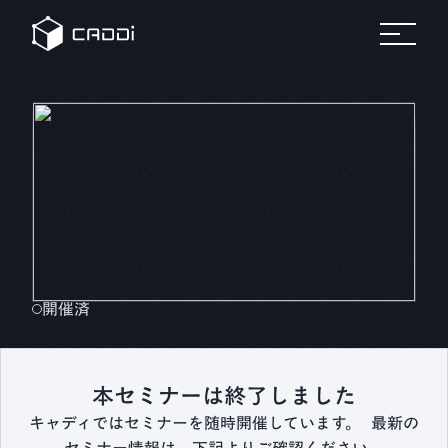
変革のスト
セミナ
リ
すべて
すべてのセミ
プラットフォーム
の事例
ナー
すべ
ーリー
ー
ソ
自
ての
ホワ
製造業
車
リソ
イト
ー
ース
ペー
AIデータプラットフォーム®
業界別にみる
パー
ス
CADDi
事例
製造業
CADDiの価値提供
の変革
詳細へ
製造業が抱える課題は業界によってさまざま。
建
に役立
機
ニュ
つ実践
CADDiは図面データの資産化、
リソース
ース
ガイド
ルー
サプライチェーンの最適化を通じて、
や資料
ム
プ
各業界の変革を支えます。
をダウ
CADDi
ン
会社概要
ンロー
の最新
製造業ディスカバリーエンジン
ト
ドでき
CADDi Explorer
ニュー
化
学
ます
スやプ
他
レスリ
お問い合わせ
開催済
リース
をご覧
ログイン
製造業AIエージェント
いただ
CADDi Agent
けます
本セミナーは終了しました
キャディではセミナーを随時開催しています。 最新の
流用設計シミュレーター