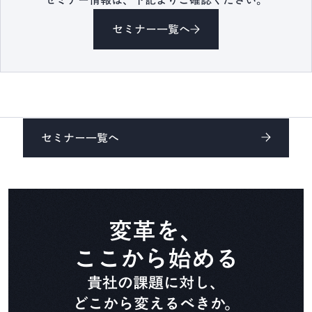
セミナー情報は、下記よりご確認ください。
CADDi Composer
セミナー一覧へ
設備ライフサイクル管理
CADDi ALM
生準コントロールタワー
セミナー一覧へ
CADDi Process Review
デザインレビュー基盤
CADDi Design Review
変革を、
ここから始める
原価査定コラボレーター
貴社の課題に対し、
CADDi Cost Review
どこから変えるべきか。