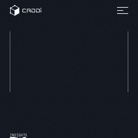
変革のスト
セミナ
リ
すべて
すべてのセミ
プラットフォーム
の事例
ナー
すべ
ーリー
ー
ソ
自
ての
ホワ
製造業
車
リソ
イト
ー
ース
ペー
AIデータプラットフォーム®
業界別にみる
パー
ス
CADDi
事例
製造業
CADDiの価値提供
の変革
詳細へ
製造業が抱える課題は業界によってさまざま。
建
に役立
機
ニュ
つ実践
CADDiは図面データの資産化、
リソース
ース
ガイド
ルー
サプライチェーンの最適化を通じて、
や資料
ム
プ
各業界の変革を支えます。
をダウ
CADDi
ン
会社概要
ンロー
の最新
製造業ディスカバリーエンジン
ト
ドでき
CADDi Explorer
ニュー
化
学
ます
スやプ
他
レスリ
お問い合わせ
リース
をご覧
ログイン
製造業AIエージェント
いただ
CADDi Agent
けます
INSIGHTS
流用設計シミュレーター