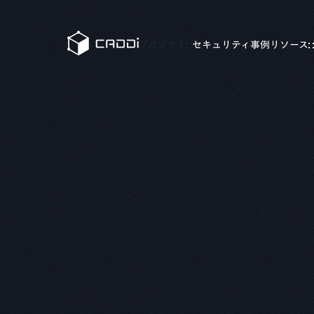
変革のストーリー
すべての事例
プロダクト
セキュリティ
事例
リソース
業界別にみる
製造
CADD
CADDiの価値提供
製造業が抱える課題は業界によってさまざま。
製造業
CADDiは図面データの資産化、
AIデータプラットフォーム
サプライチェーンの最適化を通じて、
®
CADDi
各業界の変革を支えます。
詳細へ
製造
CADD