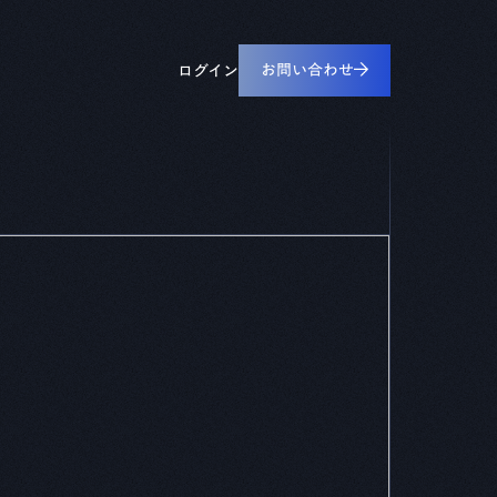
すべてのリソース
工業・重電
設備ライフサイクル管理
お問い合わせ
ペーパー
ログイン
CADDi ALM
革に役立つ実践ガイドや資料をダウンロードできま
械・デバイス
ルーム
の最新ニュースやプレスリリースをご覧いただけます
デザインレビュー基盤
CADDi Design Review
見積プラットフォーム
CADDi Quote