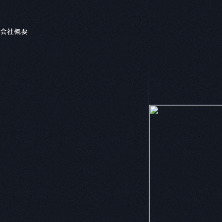
セミナー
リソース
すべてのセミナー
自動車系
重
流用設計シミュレーター
会社概要
ホワイト
CADDi Composer
製造業の変
業ディスカバリーエンジン
す
i Explorer
建設機械
機
ニュース
CADDi
生準コントロールタワー
CADDi Process Review
プラント・化学・他
業AIエージェント
i Agent
原価査定コラボレーター
CADDi Cost Review