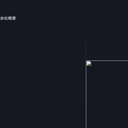
セミナー
リソース
すべてのセミナー
自動車系
重
流用設計シミュレーター
会社概要
ホワイト
CADDi Composer
製造業の変
業ディスカバリーエンジン
す
i Explorer
建設機械
機
ニュース
CADDi
生準コントロールタワー
CADDi Process Review
プラント・化学・他
業AIエージェント
i Agent
原価査定コラボレーター
CADDi Cost Review