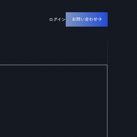
すべてのリソース
工業・重電
設備ライフサイクル管理
お問い合わせ
ペーパー
ログイン
CADDi ALM
革に役立つ実践ガイドや資料をダウンロードできま
械・デバイス
ルーム
の最新ニュースやプレスリリースをご覧いただけます
デザインレビュー基盤
CADDi Design Review
見積プラットフォーム
CADDi Quote