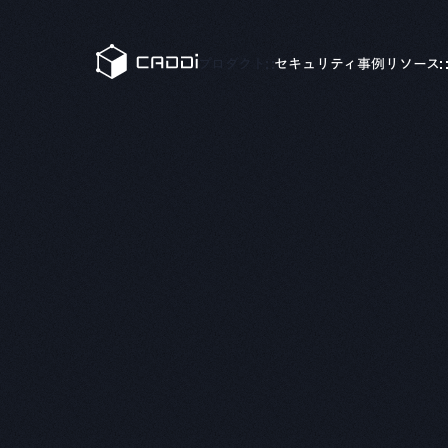
変革のストーリー
すべての事例
プロダクト
セキュリティ
事例
リソース
業界別にみる
製造
CADD
CADDiの価値提供
製造業が抱える課題は業界によってさまざま。
製造業
CADDiは図面データの資産化、
AIデータプラットフォーム
サプライチェーンの最適化を通じて、
®
CADDi
各業界の変革を支えます。
詳細へ
製造
CADD