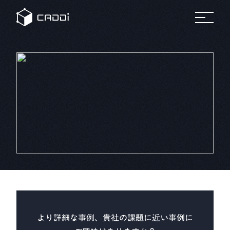
変革のスト
セミナ
リ
すべて
すべてのセミ
プラットフォーム
の事例
ナー
すべ
ーリー
ー
ソ
自
ての
ホワ
製造業
車
リソ
イト
ー
ース
ペー
AIデータプラットフォーム®
業界別にみる
パー
ス
CADDi
事例
製造業
CADDiの価値提供
の変革
詳細へ
製造業が抱える課題は業界によってさまざま。
建
に役立
機
ニュ
つ実践
CADDiは図面データの資産化、
リソース
ース
ガイド
ルー
サプライチェーンの最適化を通じて、
や資料
ム
プ
各業界の変革を支えます。
をダウ
CADDi
ン
会社概要
ンロー
の最新
製造業ディスカバリーエンジン
ト
ドでき
CADDi Explorer
ニュー
化
学
ます
スやプ
他
レスリ
お問い合わせ
リース
をご覧
ログイン
製造業AIエージェント
いただ
CADDi Agent
けます
より詳細な事例、貴社の課題に近い事例に
流用設計シミュレーター