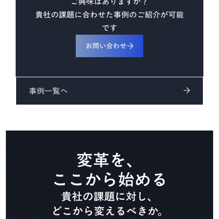
ご興味はありますか？
CADDi Composer
貴社の課題に合わせた事例のご紹介が可能
です
設備ライフサイクル管理
お問い合わせ
CADDi ALM
事例一覧へ
生準コントロールタワー
CADDi Process Review
デザインレビュー基盤
CADDi Design Review
変革を、
ここから始める
原価査定コラボレーター
貴社の課題に対し、
CADDi Cost Review
どこから変えるべきか。