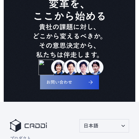
変革を、
CADDi Composer
ここから始める
貴社の課題に対し、
設備ライフサイクル管理
CADDi ALM
どこから変えるべきか。
その意思決定から、
私たちは伴走します。
生準コントロールタワー
CADDi Process Review
お問い合わせ
デザインレビュー基盤
CADDi Design Review
原価査定コラボレーター
日本語
CADDi Cost Review
プロダクト