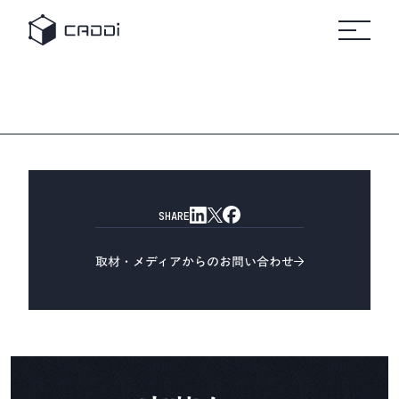
変革のスト
セミナ
リ
すべて
すべてのセミ
プラットフォーム
の事例
ナー
すべ
ーリー
ー
ソ
自
ての
ホワ
製造業
車
リソ
イト
ー
ース
ペー
AIデータプラットフォーム®
業界別にみる
パー
ス
CADDi
事例
製造業
CADDiの価値提供
の変革
詳細へ
製造業が抱える課題は業界によってさまざま。
建
に役立
機
ニュ
つ実践
CADDiは図面データの資産化、
リソース
ース
ガイド
ルー
サプライチェーンの最適化を通じて、
や資料
ム
プ
各業界の変革を支えます。
をダウ
CADDi
ン
会社概要
ンロー
の最新
製造業ディスカバリーエンジン
ト
SHARE
ドでき
CADDi Explorer
ニュー
化
学
ます
スやプ
他
レスリ
取材・メディアからのお問い合わせ
お問い合わせ
リース
をご覧
ログイン
製造業AIエージェント
いただ
CADDi Agent
けます
流用設計シミュレーター