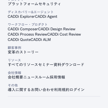
プラットフォーム
セキュリティ
見積プラットフォーム
ディスカバリー&エージェント
CADDi Quote
CADDi Explorer
CADDi Agent
ワークフロー・プロダクト
CADDi Composer
CADDi Design Review
CADDi Process Review
CADDi Cost Review
CADDi Quote
CADDi ALM
顧客事例
変革のストーリー
リソース
すべてのリソース
セミナー
資料ダウンロード
会社情報
会社概要
ニュースルーム
採用情報
その他
導入に関するお問い合わせ
利用規約
ログイン