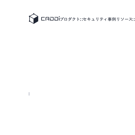
変革のストーリー
すべての事例
プロダクト
セキュリティ
事例
リソース
業界別にみる
製造
CADD
CADDiの価値提供
製造業が抱える課題は業界によってさまざま。
製造業
CADDiは図面データの資産化、
AIデータプラットフォーム
サプライチェーンの最適化を通じて、
®
CADDi
各業界の変革を支えます。
詳細へ
製造
CADD