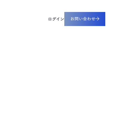
すべてのリソース
工業・重電
設備ライフサイクル管理
お問い合わせ
ペーパー
ログイン
CADDi ALM
革に役立つ実践ガイドや資料をダウンロードできま
械・デバイス
ルーム
の最新ニュースやプレスリリースをご覧いただけます
デザインレビュー基盤
CADDi Design Review
見積プラットフォーム
CADDi Quote