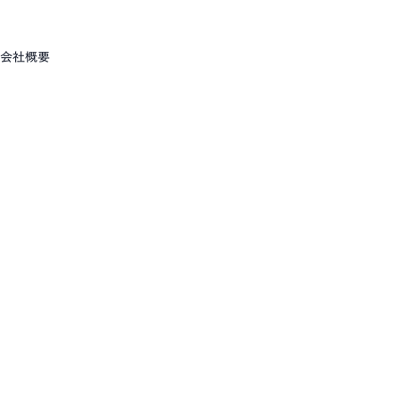
セミナー
リソース
すべてのセミナー
自動車系
重
流用設計シミュレーター
会社概要
ホワイト
CADDi Composer
製造業の変
業ディスカバリーエンジン
す
i Explorer
建設機械
機
ニュース
CADDi
生準コントロールタワー
CADDi Process Review
プラント・化学・他
業AIエージェント
i Agent
原価査定コラボレーター
CADDi Cost Review