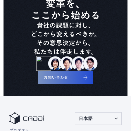
変革を、
CADDi Composer
ここから始める
貴社の課題に対し、
設備ライフサイクル管理
CADDi ALM
どこから変えるべきか。
その意思決定から、
私たちは伴走します。
生準コントロールタワー
CADDi Process Review
お問い合わせ
デザインレビュー基盤
CADDi Design Review
原価査定コラボレーター
日本語
CADDi Cost Review
プロダクト