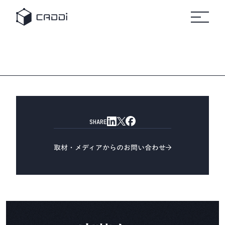
変革のスト
セミナ
リ
すべて
すべてのセミ
プラットフォーム
の事例
ナー
すべ
ーリー
ー
ソ
自
ての
ホワ
製造業
車
リソ
イト
ー
ース
ペー
AIデータプラットフォーム®
業界別にみる
パー
ス
CADDi
事例
製造業
CADDiの価値提供
の変革
詳細へ
製造業が抱える課題は業界によってさまざま。
建
に役立
機
ニュ
つ実践
CADDiは図面データの資産化、
リソース
ース
ガイド
ルー
サプライチェーンの最適化を通じて、
や資料
ム
プ
各業界の変革を支えます。
をダウ
CADDi
ン
会社概要
ンロー
の最新
製造業ディスカバリーエンジン
ト
SHARE
ドでき
CADDi Explorer
ニュー
化
学
ます
スやプ
他
レスリ
取材・メディアからのお問い合わせ
お問い合わせ
リース
をご覧
ログイン
製造業AIエージェント
いただ
CADDi Agent
けます
流用設計シミュレーター