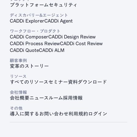
プラットフォーム
セキュリティ
見積プラットフォーム
ディスカバリー&エージェント
CADDi Quote
CADDi Explorer
CADDi Agent
ワークフロー・プロダクト
CADDi Composer
CADDi Design Review
CADDi Process Review
CADDi Cost Review
CADDi Quote
CADDi ALM
顧客事例
変革のストーリー
リソース
すべてのリソース
セミナー
資料ダウンロード
会社情報
会社概要
ニュースルーム
採用情報
その他
導入に関するお問い合わせ
利用規約
ログイン