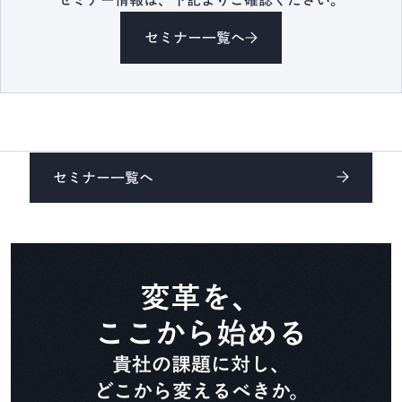
セミナー情報は、下記よりご確認ください。
CADDi Composer
セミナー一覧へ
設備ライフサイクル管理
CADDi ALM
生準コントロールタワー
セミナー一覧へ
CADDi Process Review
デザインレビュー基盤
CADDi Design Review
変革を、
ここから始める
原価査定コラボレーター
貴社の課題に対し、
CADDi Cost Review
どこから変えるべきか。