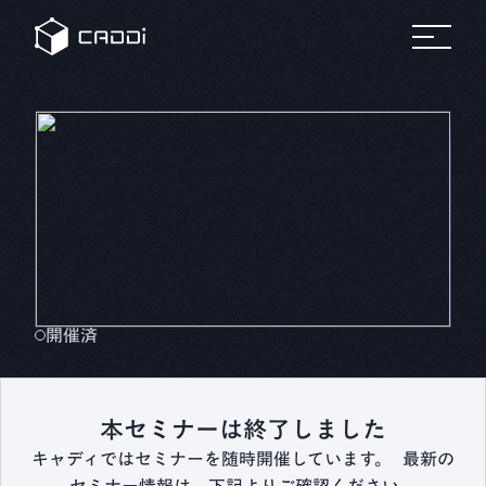
変革のスト
セミナ
リ
すべて
すべてのセミ
プラットフォーム
の事例
ナー
すべ
ーリー
ー
ソ
自
ての
ホワ
製造業
車
リソ
イト
ー
ース
ペー
AIデータプラットフォーム®
業界別にみる
パー
ス
CADDi
事例
製造業
CADDiの価値提供
の変革
詳細へ
製造業が抱える課題は業界によってさまざま。
建
に役立
機
ニュ
つ実践
CADDiは図面データの資産化、
リソース
ース
ガイド
ルー
サプライチェーンの最適化を通じて、
や資料
ム
プ
各業界の変革を支えます。
をダウ
CADDi
ン
会社概要
ンロー
の最新
製造業ディスカバリーエンジン
ト
ドでき
CADDi Explorer
ニュー
化
学
ます
スやプ
他
レスリ
お問い合わせ
開催済
リース
をご覧
ログイン
製造業AIエージェント
いただ
CADDi Agent
けます
本セミナーは終了しました
キャディではセミナーを随時開催しています。 最新の
流用設計シミュレーター