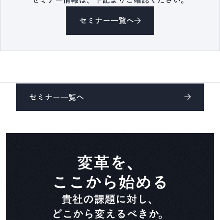
セミナー情報は、下記よりご確認ください。
CADDi Composer
セミナー一覧へ
設備ライフサイクル管理
CADDi ALM
生準コントロールタワー
セミナー一覧へ
CADDi Process Review
デザインレビュー基盤
CADDi Design Review
変革を、
ここから始める
原価査定コラボレーター
貴社の課題に対し、
CADDi Cost Review
どこから変えるべきか。