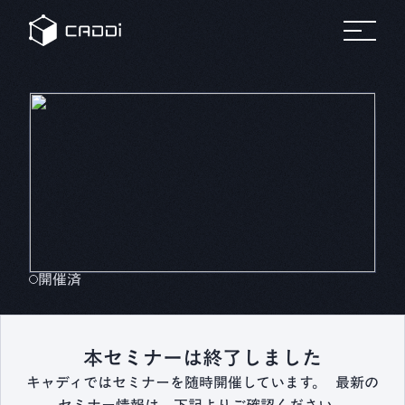
変革のスト
セミナ
リ
すべて
すべてのセミ
プラットフォーム
の事例
ナー
すべ
ーリー
ー
ソ
自
ての
ホワ
製造業
車
リソ
イト
ー
ース
ペー
AIデータプラットフォーム®
業界別にみる
パー
ス
CADDi
事例
製造業
CADDiの価値提供
の変革
詳細へ
製造業が抱える課題は業界によってさまざま。
建
に役立
機
ニュ
つ実践
CADDiは図面データの資産化、
リソース
ース
ガイド
ルー
サプライチェーンの最適化を通じて、
や資料
ム
プ
各業界の変革を支えます。
をダウ
CADDi
ン
会社概要
ンロー
の最新
製造業ディスカバリーエンジン
ト
ドでき
CADDi Explorer
ニュー
化
学
ます
スやプ
他
レスリ
お問い合わせ
開催済
リース
をご覧
ログイン
製造業AIエージェント
いただ
CADDi Agent
けます
本セミナーは終了しました
キャディではセミナーを随時開催しています。 最新の
流用設計シミュレーター