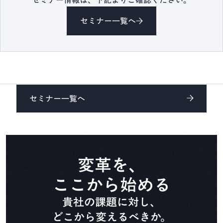
セミナー情報は、下記よりご確認ください。
CADDi Composer
セミナー一覧へ
設備ライフサイクル管理
CADDi ALM
生準コントロールタワー
セミナー一覧へ
CADDi Process Review
デザインレビュー基盤
CADDi Design Review
変革を、
ここから始める
原価査定コラボレーター
貴社の課題に対し、
CADDi Cost Review
どこから変えるべきか。