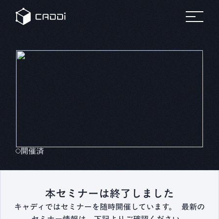
変革のスト
セミナ
リ
すべて
すべてのセミ
プラットフォーム
の事例
ナー
すべ
ーリー
ー
ソ
自
ての
ホワ
製造業
車
リソ
イト
ー
ース
ペー
AIデータプラットフォーム®
業界別にみる
パー
ス
CADDi
事例
製造業
CADDiの価値提供
の変革
詳細へ
製造業が抱える課題は業界によってさまざま。
建
に役立
機
ニュ
つ実践
CADDiは図面データの資産化、
リソース
ース
ガイド
ルー
サプライチェーンの最適化を通じて、
や資料
ム
プ
各業界の変革を支えます。
をダウ
CADDi
ン
会社概要
ンロー
の最新
製造業ディスカバリーエンジン
ト
ドでき
CADDi Explorer
ニュー
化
学
ます
スやプ
他
レスリ
お問い合わせ
開催済
リース
をご覧
ログイン
製造業AIエージェント
いただ
CADDi Agent
けます
本セミナーは終了しました
キャディではセミナーを随時開催しています。 最新の
流用設計シミュレーター