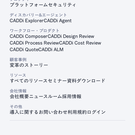
プラットフォーム
セキュリティ
見積プラットフォーム
ディスカバリー&エージェント
CADDi Quote
CADDi Explorer
CADDi Agent
ワークフロー・プロダクト
CADDi Composer
CADDi Design Review
CADDi Process Review
CADDi Cost Review
CADDi Quote
CADDi ALM
顧客事例
変革のストーリー
リソース
すべてのリソース
セミナー
資料ダウンロード
会社情報
会社概要
ニュースルーム
採用情報
その他
導入に関するお問い合わせ
利用規約
ログイン