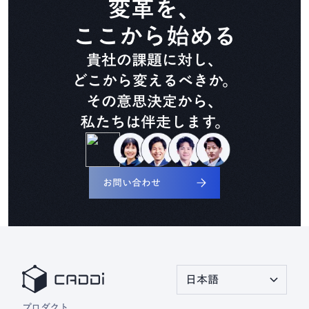
変革を、
CADDi Composer
ここから始める
貴社の課題に対し、
設備ライフサイクル管理
CADDi ALM
どこから変えるべきか。
その意思決定から、
私たちは伴走します。
生準コントロールタワー
CADDi Process Review
お問い合わせ
デザインレビュー基盤
CADDi Design Review
原価査定コラボレーター
日本語
CADDi Cost Review
プロダクト