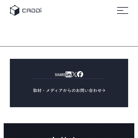
変革のスト
セミナ
リ
すべて
すべてのセミ
プラットフォーム
の事例
ナー
すべ
ーリー
ー
ソ
自
ての
ホワ
製造業
車
リソ
イト
ー
ース
ペー
AIデータプラットフォーム®
業界別にみる
パー
ス
CADDi
事例
製造業
CADDiの価値提供
の変革
詳細へ
製造業が抱える課題は業界によってさまざま。
建
に役立
機
ニュ
つ実践
CADDiは図面データの資産化、
リソース
ース
ガイド
ルー
サプライチェーンの最適化を通じて、
や資料
ム
プ
各業界の変革を支えます。
をダウ
CADDi
ン
会社概要
ンロー
の最新
製造業ディスカバリーエンジン
ト
SHARE
ドでき
CADDi Explorer
ニュー
化
学
ます
スやプ
他
レスリ
取材・メディアからのお問い合わせ
お問い合わせ
リース
をご覧
ログイン
製造業AIエージェント
いただ
CADDi Agent
けます
流用設計シミュレーター