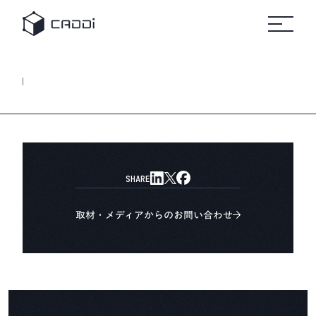
変革のスト
セミナ
リ
すべて
すべてのセミ
プラットフォーム
の事例
ナー
すべ
ーリー
ー
ソ
自
ての
ホワ
製造業
車
リソ
イト
ー
ース
ペー
AIデータプラットフォーム®
業界別にみる
パー
ス
CADDi
事例
製造業
CADDiの価値提供
の変革
詳細へ
製造業が抱える課題は業界によってさまざま。
建
に役立
機
ニュ
つ実践
CADDiは図面データの資産化、
リソース
ース
ガイド
ルー
サプライチェーンの最適化を通じて、
や資料
ム
プ
各業界の変革を支えます。
をダウ
CADDi
ン
会社概要
ンロー
の最新
製造業ディスカバリーエンジン
ト
SHARE
ドでき
CADDi Explorer
ニュー
化
学
ます
スやプ
他
レスリ
お問い合わせ
取材・メディアからのお問い合わせ
リース
をご覧
ログイン
製造業AIエージェント
いただ
CADDi Agent
けます
流用設計シミュレーター