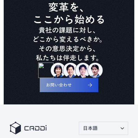
CADDi Composer
変革を、
ここから始める
設備ライフサイクル管理
貴社の課題に対し、
CADDi ALM
どこから変えるべきか。
その意思決定から、
私たちは伴走します。
生準コントロールタワー
CADDi Process Review
お問い合わせ
デザインレビュー基盤
CADDi Design Review
原価査定コラボレーター
CADDi Cost Review
日本語