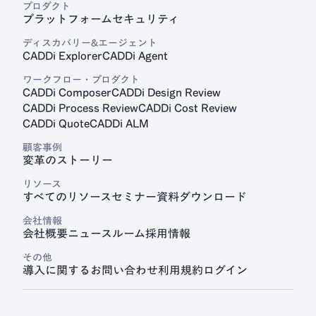
プロダクト
プラットフォーム
セキュリティ
見積プラットフォーム
CADDi Quote
ディスカバリー&エージェント
CADDi Explorer
CADDi Agent
ワークフロー・プロダクト
CADDi Composer
CADDi Design Review
CADDi Process Review
CADDi Cost Review
CADDi Quote
CADDi ALM
顧客事例
変革のストーリー
リソース
すべてのリソース
セミナー
資料ダウンロード
会社情報
会社概要
ニュースルーム
採用情報
その他
導入に関するお問い合わせ
利用規約
ログイン