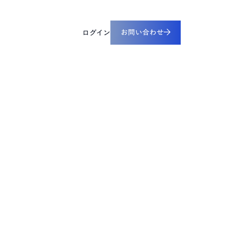
すべてのリソース
工業・重電
設備ライフサイクル管理
お問い合わせ
ペーパー
ログイン
CADDi ALM
革に役立つ実践ガイドや資料をダウンロードできま
械・デバイス
ルーム
の最新ニュースやプレスリリースをご覧いただけます
デザインレビュー基盤
CADDi Design Review
見積プラットフォーム
CADDi Quote