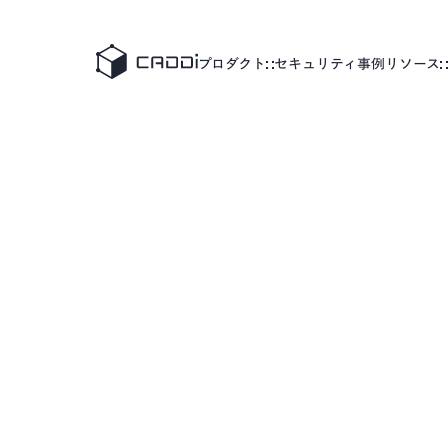
変革のストーリー
すべての事例
プロダクト
セキュリティ
事例
リソース
業界別にみる
製造
CADD
CADDiの価値提供
製造業が抱える課題は業界によってさまざま。
製造業
CADDiは図面データの資産化、
AIデータプラットフォーム
サプライチェーンの最適化を通じて、
®
CADDi
各業界の変革を支えます。
詳細へ
製造
CADD