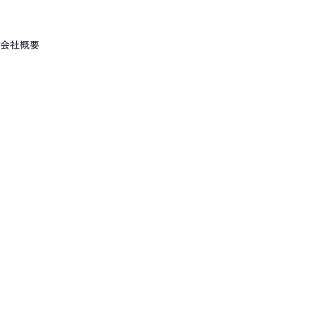
セミナー
リソース
すべてのセミナー
自動車系
重
流用設計シミュレーター
会社概要
ホワイト
CADDi Composer
製造業の変
業ディスカバリーエンジン
す
i Explorer
建設機械
機
ニュース
CADDi
生準コントロールタワー
CADDi Process Review
プラント・化学・他
業AIエージェント
i Agent
原価査定コラボレーター
CADDi Cost Review