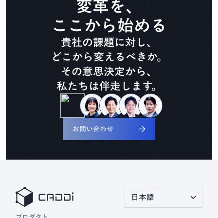
変革を、
CADDi Composer
ここから始める
貴社の課題に対し、
設備ライフサイクル管理
CADDi ALM
どこから変えるべきか。
その意思決定から、
私たちは伴走します。
生準コントロールタワー
CADDi Process Review
お問い合わせ
デザインレビュー基盤
CADDi Design Review
原価査定コラボレーター
日本語
CADDi Cost Review
プロダクト