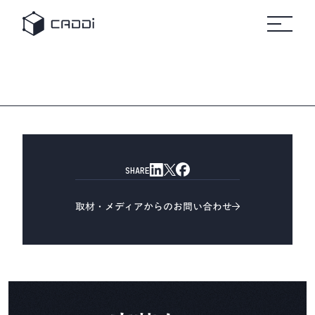
変革のスト
セミナ
リ
すべて
すべてのセミ
プラットフォーム
の事例
ナー
すべ
ーリー
ー
ソ
自
ての
ホワ
製造業
車
リソ
イト
ー
ース
ペー
AIデータプラットフォーム®
業界別にみる
パー
ス
CADDi
事例
製造業
CADDiの価値提供
の変革
詳細へ
製造業が抱える課題は業界によってさまざま。
建
に役立
機
ニュ
つ実践
CADDiは図面データの資産化、
リソース
ース
ガイド
ルー
サプライチェーンの最適化を通じて、
や資料
ム
プ
各業界の変革を支えます。
をダウ
CADDi
ン
会社概要
ンロー
の最新
製造業ディスカバリーエンジン
ト
SHARE
ドでき
CADDi Explorer
ニュー
化
学
ます
スやプ
他
レスリ
取材・メディアからのお問い合わせ
お問い合わせ
リース
をご覧
ログイン
製造業AIエージェント
いただ
CADDi Agent
けます
流用設計シミュレーター