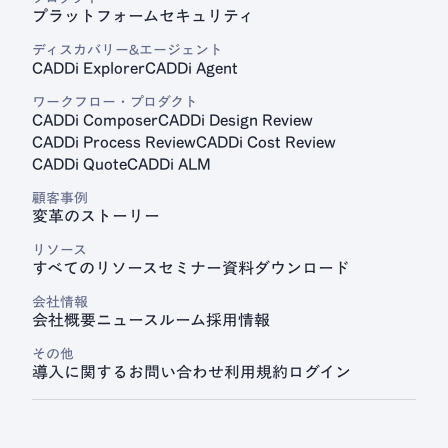
プラットフォーム
セキュリティ
見積プラットフォーム
ディスカバリー&エージェント
CADDi Quote
CADDi Explorer
CADDi Agent
ワークフロー・プロダクト
CADDi Composer
CADDi Design Review
CADDi Process Review
CADDi Cost Review
CADDi Quote
CADDi ALM
顧客事例
変革のストーリー
リソース
すべてのリソース
セミナー
資料ダウンロード
会社情報
会社概要
ニュースルーム
採用情報
その他
導入に関するお問い合わせ
利用規約
ログイン