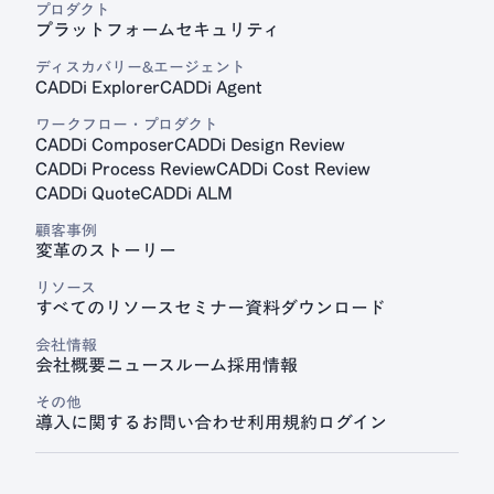
プロダクト
プラットフォーム
セキュリティ
見積プラットフォーム
CADDi Quote
ディスカバリー&エージェント
CADDi Explorer
CADDi Agent
ワークフロー・プロダクト
CADDi Composer
CADDi Design Review
CADDi Process Review
CADDi Cost Review
CADDi Quote
CADDi ALM
顧客事例
変革のストーリー
リソース
すべてのリソース
セミナー
資料ダウンロード
会社情報
会社概要
ニュースルーム
採用情報
その他
導入に関するお問い合わせ
利用規約
ログイン