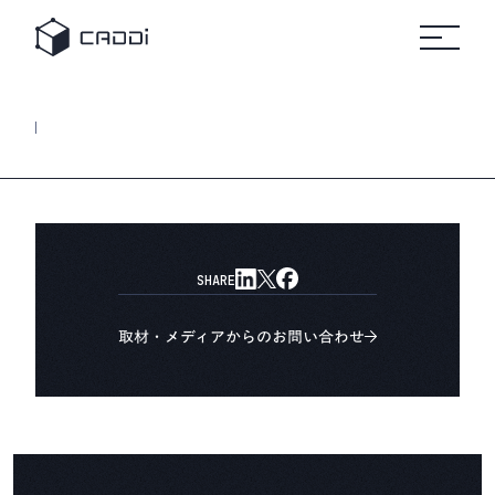
変革のスト
セミナ
リ
すべて
すべてのセミ
プラットフォーム
の事例
ナー
すべ
ーリー
ー
ソ
自
ての
ホワ
製造業
車
リソ
イト
ー
ース
ペー
AIデータプラットフォーム®
業界別にみる
パー
ス
CADDi
事例
製造業
CADDiの価値提供
の変革
詳細へ
製造業が抱える課題は業界によってさまざま。
建
に役立
機
ニュ
つ実践
CADDiは図面データの資産化、
リソース
ース
ガイド
ルー
サプライチェーンの最適化を通じて、
や資料
ム
プ
各業界の変革を支えます。
をダウ
CADDi
ン
会社概要
ンロー
の最新
製造業ディスカバリーエンジン
ト
SHARE
ドでき
CADDi Explorer
ニュー
化
学
ます
スやプ
他
レスリ
お問い合わせ
取材・メディアからのお問い合わせ
リース
をご覧
ログイン
製造業AIエージェント
いただ
CADDi Agent
けます
流用設計シミュレーター