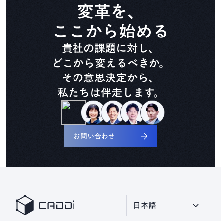
CADDi Composer
変革を、
ここから始める
設備ライフサイクル管理
貴社の課題に対し、
CADDi ALM
どこから変えるべきか。
その意思決定から、
私たちは伴走します。
生準コントロールタワー
CADDi Process Review
お問い合わせ
デザインレビュー基盤
CADDi Design Review
原価査定コラボレーター
CADDi Cost Review
日本語