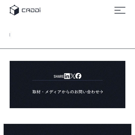
変革のスト
セミナ
リ
すべて
すべてのセミ
プラットフォーム
の事例
ナー
すべ
ーリー
ー
ソ
自
ての
ホワ
製造業
車
リソ
イト
ー
ース
ペー
AIデータプラットフォーム®
業界別にみる
パー
ス
CADDi
事例
製造業
CADDiの価値提供
の変革
詳細へ
製造業が抱える課題は業界によってさまざま。
建
に役立
機
ニュ
つ実践
CADDiは図面データの資産化、
リソース
ース
ガイド
ルー
サプライチェーンの最適化を通じて、
や資料
ム
プ
各業界の変革を支えます。
をダウ
CADDi
ン
会社概要
ンロー
の最新
製造業ディスカバリーエンジン
ト
SHARE
ドでき
CADDi Explorer
ニュー
化
学
ます
スやプ
他
レスリ
お問い合わせ
取材・メディアからのお問い合わせ
リース
をご覧
ログイン
製造業AIエージェント
いただ
CADDi Agent
けます
流用設計シミュレーター