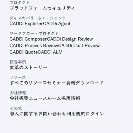
プロダクト
プラットフォーム
セキュリティ
見積プラットフォーム
CADDi Quote
ディスカバリー&エージェント
CADDi Explorer
CADDi Agent
ワークフロー・プロダクト
CADDi Composer
CADDi Design Review
CADDi Process Review
CADDi Cost Review
CADDi Quote
CADDi ALM
顧客事例
変革のストーリー
リソース
すべてのリソース
セミナー
資料ダウンロード
会社情報
会社概要
ニュースルーム
採用情報
その他
導入に関するお問い合わせ
利用規約
ログイン