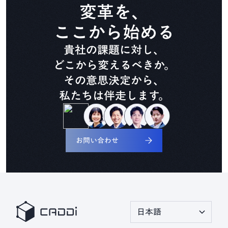
CADDi Composer
変革を、
ここから始める
設備ライフサイクル管理
貴社の課題に対し、
CADDi ALM
どこから変えるべきか。
その意思決定から、
私たちは伴走します。
生準コントロールタワー
CADDi Process Review
お問い合わせ
デザインレビュー基盤
CADDi Design Review
原価査定コラボレーター
CADDi Cost Review
日本語