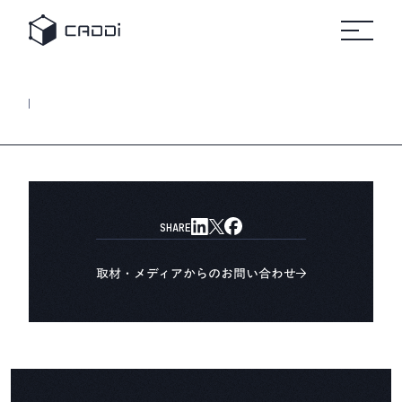
変革のスト
セミナ
リ
すべて
すべてのセミ
プラットフォーム
の事例
ナー
すべ
ーリー
ー
ソ
自
ての
ホワ
製造業
車
リソ
イト
ー
ース
ペー
AIデータプラットフォーム®
業界別にみる
パー
ス
CADDi
事例
製造業
CADDiの価値提供
の変革
詳細へ
製造業が抱える課題は業界によってさまざま。
建
に役立
機
ニュ
つ実践
CADDiは図面データの資産化、
リソース
ース
ガイド
ルー
サプライチェーンの最適化を通じて、
や資料
ム
プ
各業界の変革を支えます。
をダウ
CADDi
ン
会社概要
ンロー
の最新
製造業ディスカバリーエンジン
ト
SHARE
ドでき
CADDi Explorer
ニュー
化
学
ます
スやプ
他
レスリ
お問い合わせ
取材・メディアからのお問い合わせ
リース
をご覧
ログイン
製造業AIエージェント
いただ
CADDi Agent
けます
流用設計シミュレーター