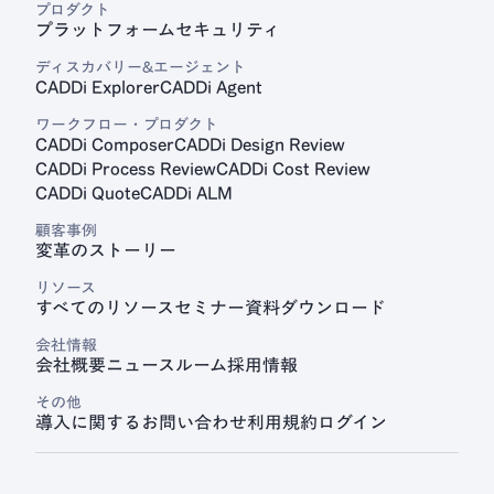
プロダクト
プラットフォーム
セキュリティ
見積プラットフォーム
CADDi Quote
ディスカバリー&エージェント
CADDi Explorer
CADDi Agent
ワークフロー・プロダクト
CADDi Composer
CADDi Design Review
CADDi Process Review
CADDi Cost Review
CADDi Quote
CADDi ALM
顧客事例
変革のストーリー
リソース
すべてのリソース
セミナー
資料ダウンロード
会社情報
会社概要
ニュースルーム
採用情報
その他
導入に関するお問い合わせ
利用規約
ログイン