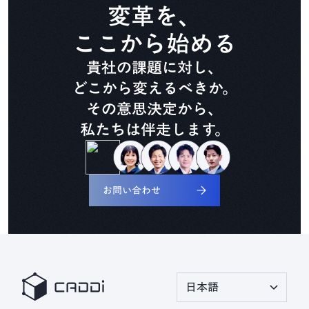
CADDi Composer
変革を、
ここから始める
設備ライフサイクル管理
貴社の課題に対し、
CADDi ALM
どこから変えるべきか。
その意思決定から、
私たちは伴走します。
生準コントロールタワー
CADDi Process Review
お問い合わせ
デザインレビュー基盤
CADDi Design Review
原価査定コラボレーター
CADDi Cost Review
日本語