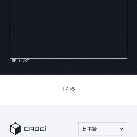
CADDi Composer
設備ライフサイクル管理
CADDi ALM
生準コントロールタワー
TOP STORY
CADDi Process Review
1 / 16
デザインレビュー基盤
CADDi Design Review
原価査定コラボレーター
CADDi Cost Review
日本語