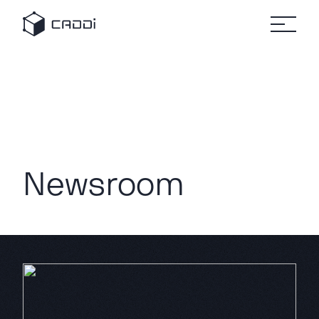
Newsroom｜CADDi (News)
変革のスト
セミナ
リ
すべて
すべてのセミ
プラットフォーム
の事例
ナー
すべ
ーリー
ー
ソ
自
ての
ホワ
製造業
車
キャディ、次世代版 「製造業AIデータプラットフォームC
リソ
イト
ー
ース
ペー
AIデータプラットフォーム®
業界別にみる
米Tier1自動車部品サプライヤーのNeaton Auto Prod
パー
ス
CADDi
事例
製造業
古河産機システムズ、製造業AIデータプラットフォームC
CADDiの価値提供
の変革
詳細へ
キャディ、パナソニック オートモーティブシステムズの品
製造業が抱える課題は業界によってさまざま。
建
に役立
機
Astemo、製造業AIデータプラットフォームCADDiをハ
ニュ
つ実践
CADDiは図面データの資産化、
リソース
ース
ガイド
ヤンマー建機、製造業AIデータプラットフォームCADD
ルー
サプライチェーンの最適化を通じて、
や資料
ム
タミヤ×キャディが「製造業対抗ミニ四駆大会」を初開
プ
各業界の変革を支えます。
をダウ
CADDi
ン
【キャディ製造業調査】経営層の7割が感じるコスト危機
会社概要
ンロー
の最新
製造業ディスカバリーエンジン
ト
ドでき
パワー・アジア始動も、「東南アジアのリスクを データ
CADDi Explorer
ニュー
化
学
ます
スやプ
製造業経営層2,000名が集結する「CADDi UNLEAS
他
レスリ
お問い合わせ
東京都“SusHi Tech Global”にキャディが選出されました
リース
【 米国関税・中東情勢下の調達意識調査 】 製造業管
をご覧
ログイン
製造業AIエージェント
いただ
CADDi Agent
けます
流用設計シミュレーター