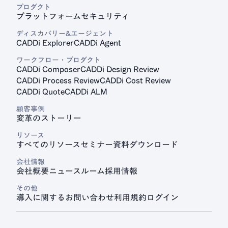
プロダクト
プラットフォーム
セキュリティ
見積プラットフォーム
CADDi Quote
ディスカバリー&エージェント
CADDi Explorer
CADDi Agent
ワークフロー・プロダクト
CADDi Composer
CADDi Design Review
CADDi Process Review
CADDi Cost Review
CADDi Quote
CADDi ALM
顧客事例
変革のストーリー
リソース
すべてのリソース
セミナー
資料ダウンロード
会社情報
会社概要
ニュースルーム
採用情報
その他
導入に関するお問い合わせ
利用規約
ログイン